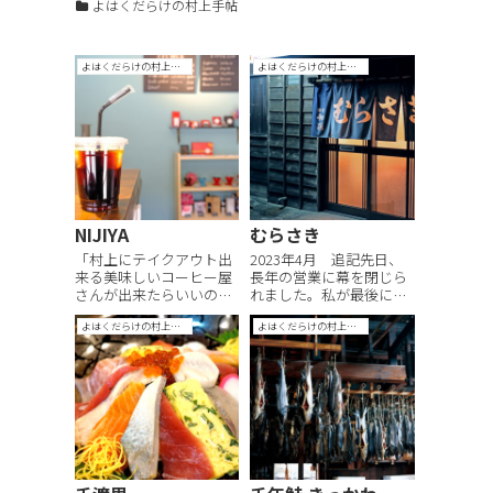
よはくだらけの村上手帖
よはくだらけの村上手帖
よはくだらけの村上手帖
NIJIYA
むらさき
「村上にテイクアウト出
2023年4月 追記先日、
来る美味しいコーヒー屋
長年の営業に幕を閉じら
さんが出来たらいいのに
れました。私が最後にお
な…。（あとはこだわり
邪魔したのは2022年の
よはくだらけの村上手帖
よはくだらけの村上手帖
のベーカリーと素敵な選
秋。暖簾が出ていない日
書の本屋さんも…）」 宿
が続くなぁと思っていま
を開くという目標を抱い
したが、最後にご挨拶で
ていた頃からの願望。そ
きないまま看板が外され
のひとつを、NIJIYAさん
ていました。明かりがつ
が叶えてくれました。 自
かなくなるの、さみしい
家焙煎のコ...
なぁ。 まず、...