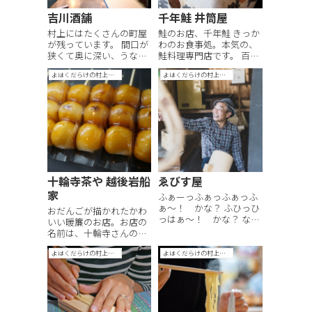
吉川酒舗
千年鮭 井筒屋
村上にはたくさんの町屋
鮭のお店、千年鮭 きっか
が残っています。 間口が
わのお食事処。本気の、
狭くて奥に深い、うなぎ
鮭料理専門店です。 百種
の寝床のようなつくり。
類以上あると言われる村
よはくだらけの村上手帖
よはくだらけの村上手帖
土間、立派な神棚とお仏
上の鮭料理。内臓や皮ま
壇。 お店と家が土間でひ
で、珍しく美味しいもの
と続き、商いと暮らしが
がずらりと並びます。 手
地続きになっているのも
前の写真は「鮭のほっぺ
特徴。 築年数も、多くの
た」 鮭のほっぺのところ
町屋は100年を越えま
の身。食べたことありま
す。 博物館な...
す？貝柱みた...
十輪寺茶や 越後岩船
ゑびす屋
家
ふぁーっふぁっふぁっふ
ぁ～！ かな？ ふひっひ
おだんごが描かれたかわ
っはぁ～！ かな？ なん
いい暖簾のお店。お店の
の話かというと、石栗さ
名前は、十輪寺さんの参
んの笑い方の話。 石栗さ
道脇にあることから来て
んは、凄腕大工さん。い
よはくだらけの村上手帖
よはくだらけの村上手帖
います。 おもち屋さんが
つもとにかく笑顔です。
されているだけあって、
どうしてもつられて笑っ
とにかくお団子そのもの
てしまう。 ゑびす屋さん
が美味しいのです。おも
は、石栗さんが作られ
ちの、何もたれのかかっ
た、木工品を展...
ていない白いところも、