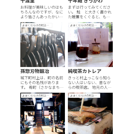
千渡里
千年鮭 きっかわ
お料理が美味しいのはも
まずは行ってみてくださ
ちろんなのですが、なに
い。 鮭 と大きく書かれ
より皆さんあったかい。
た暖簾をくぐると、もの
ひとが素敵。 ゲストハウ
すごい数の、村上ならで
よはくだらけの村上手帖
よはくだらけの村上手帖
スが初めて、と、少し緊
はの鮭料理が並んでいま
張した顔で来られたお客
す。 商品をじっくり見る
様も、千渡里さんに行っ
のはまた後で。「ご見学
て帰ってくると、みなさ
どうぞ」の張り紙の奥に
ん柔らかな笑顔になって
進んでください。 鮭、
「良いお店でした…！紹
1000匹います。 すごいの
介してもらってよか...
は、鮭が吊...
孫惣刃物鍛冶
純喫茶カトレア
城下町村上は、町の名前
きっと村上っこなら知ら
にもその名残がありま
ない人はいない、昔なが
す。 肴町（さかなまち）
らの喫茶店。 地元の人生
は、魚の専売権を持って
の先輩方の憩いの場なの
よはくだらけの村上手帖
よはくだらけの村上手帖
いた町。塩町（しおま
に、ふらっと入っても居
ち）は、塩の専売権。 孫
心地の良い不思議なお店
惣刃物鍛冶さんがあるの
です。 昔ながらの、ナポ
は、鍛治町（かじま
リタン。 私は友人と、ウ
ち）。名前の通り、鍛冶
インナーコーヒーにはま
師さんがたくさんいらっ
っていました。 くるくる
しゃった町の、最後の鍛
させて香りづ...
冶...