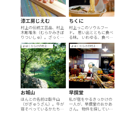
ほんのり甘くて、ほ...
漆工房じえむ
ちくに
村上の伝統工芸品、村上
村上っこのソウルフー
木彫堆朱（むらかみきぼ
ド。 思い出とともに食べ
りついしゅ）。ざっくり
る味。 いわゆる、食べロ
いうと、木に彫りを施し
グで☆がいくつもつくよ
よはくだらけの村上手帖
よはくだらけの村上手帖
て、漆を塗って仕上げた
うな、どこの誰が食べて
ものをいいます。 じえむ
も美味しいラーメンとは
さんは、女性彫師さんが
一線を画すのです。 麺は
されている小さなお店。
やわらかめ。 じゃなく
工房も兼ねているので、
て、やわらかい です。
運が良ければ細やかな作
メニューは中華そばと肉
業をされているとこ...
そば、それぞれ...
お城山
早撰堂
ほんとの名前は臥牛山
私が宿をやるきっかけの
（がぎゅうざん）。牛が
一人が、早撰堂のおかあ
寝そべっているかたちに
さん。 物件を探している
見えることから名づけら
頃から、世間話のよう
れたそう。村上の人が呼
な、愚痴のような、人生
ぶときは、おしろやま。
相談のような、ふわっと
城下町村上のお城、舞鶴
浮いて中身の無い話を聞
城の跡地です。 お城自体
いてもらっていました。